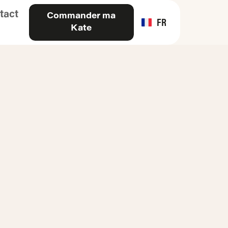
tact
Commander ma
FR
Kate