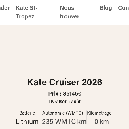
nder
Kate St-
Nous
Blog
Con
Tropez
trouver
Kate Cruiser 2026
Prix :
35145
€
Livraison :
août
Batterie
Autonomie (WMTC)
Kilométrage :
Lithium
235 WMTC
km
0
km