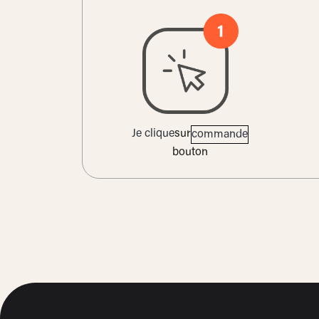
Je clique
sur
commande
bouton